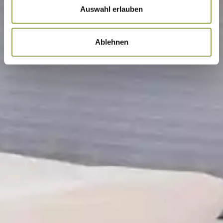
s
Auswahl erlauben
w
a
Ablehnen
h
l