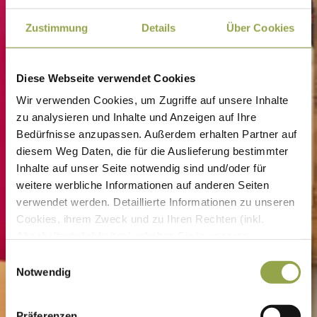
Zustimmung
Details
Über Cookies
Diese Webseite verwendet Cookies
Wir verwenden Cookies, um Zugriffe auf unsere Inhalte
zu analysieren und Inhalte und Anzeigen auf Ihre
Bedürfnisse anzupassen. Außerdem erhalten Partner auf
diesem Weg Daten, die für die Auslieferung bestimmter
Inhalte auf unser Seite notwendig sind und/oder für
weitere werbliche Informationen auf anderen Seiten
verwendet werden. Detaillierte Informationen zu unseren
Cookies, ihrem Zweck und zu Ihren Rechten (inkl.
Abschaltmöglichkeiten) erhalten Sie in unseren
Datenschutzbestimmungen
.
E
Notwendig
i
Mithilfe des Browser-Add-ons zur Deaktivierung von
n
Google Analytics-JavaScript (ga.js, analytics.js, dc.js)
w
Präferenzen